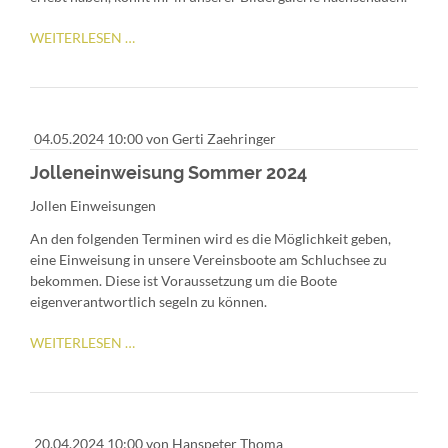
SO
WEITERLESEN …
WAR'S
BEIM
POLYFALKEN
SEGELN
04.05.2024 10:00
von Gerti Zaehringer
IN
FRIESLAND
Jolleneinweisung Sommer 2024
Jollen Einweisungen
An den folgenden Terminen wird es die Möglichkeit geben,
eine Einweisung in unsere Vereinsboote am Schluchsee zu
bekommen. Diese ist Voraussetzung um die Boote
eigenverantwortlich segeln zu können.
JOLLENEINWEISUNG
WEITERLESEN …
SOMMER
2024
20.04.2024 10:00
von Hanspeter Thoma