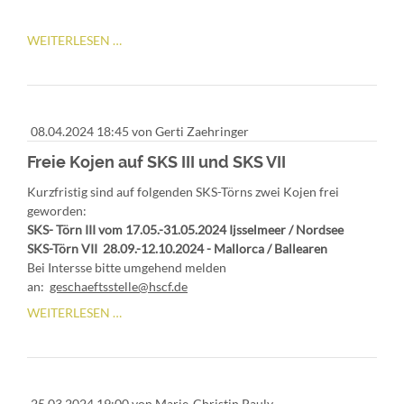
SCHLUCHSEE-
WEITERLESEN …
PUTZETE
08.04.2024 18:45
von Gerti Zaehringer
Freie Kojen auf SKS III und SKS VII
Kurzfristig sind auf folgenden SKS-Törns zwei Kojen frei
geworden:
SKS- Törn III vom 17.05.-31.05.2024 Ijsselmeer / Nordsee
SKS-Törn VII 28.09.-12.10.2024 - Mallorca / Ballearen
Bei Intersse bitte umgehend melden
an:
geschaeftsstelle@hscf.de
FREIE
WEITERLESEN …
KOJEN
AUF
SKS
III
25.03.2024 19:00
von Marie-Christin Pauly