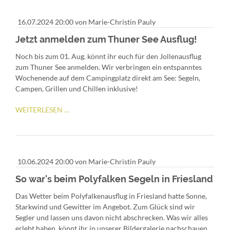
CUP
16.07.2024 20:00
von Marie-Christin Pauly
Jetzt anmelden zum Thuner See Ausflug!
Noch bis zum 01. Aug. könnt ihr euch für den Jollenausflug
zum Thuner See anmelden. Wir verbringen ein entspanntes
Wochenende auf dem Campingplatz direkt am See: Segeln,
Campen, Grillen und Chillen inklusive!
JETZT
WEITERLESEN …
ANMELDEN
ZUM
THUNER
SEE
10.06.2024 20:00
von Marie-Christin Pauly
AUSFLUG!
So war's beim Polyfalken Segeln in Friesland
Das Wetter beim Polyfalkenausflug in Friesland hatte Sonne,
Starkwind und Gewitter im Angebot. Zum Glück sind wir
Segler und lassen uns davon nicht abschrecken. Was wir alles
erlebt haben, könnt ihr in unserer Bildergalerie nachschauen.