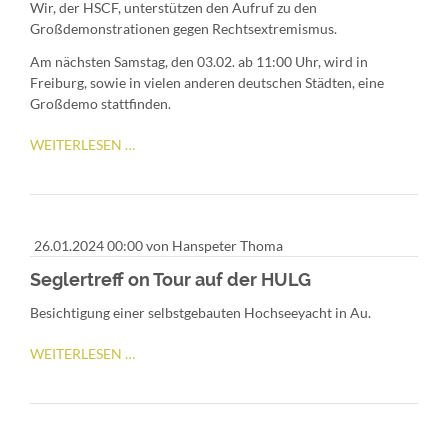
Wir, der HSCF, unterstützen den Aufruf zu den
Großdemonstrationen gegen Rechtsextremismus.
Am nächsten Samstag, den 03.02. ab 11:00 Uhr, wird in
Freiburg, sowie in vielen anderen deutschen Städten, eine
Großdemo stattfinden.
DEMOAUFRUF
WEITERLESEN …
#WIRSINDDIEBRANDMAUER
26.01.2024 00:00
von Hanspeter Thoma
Seglertreff on Tour auf der HULG
Besichtigung einer selbstgebauten Hochseeyacht in Au.
SEGLERTREFF
WEITERLESEN …
ON
TOUR
AUF
DER