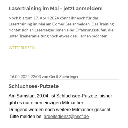
Lasertraining im Mai - jetzt anmelden!
Noch bis zum 17. April 2024 könnt ihr euch für das
Lasertraining im Mai am Comer See anmelden. Das Training
richtet sich an Lasersegler:innen aller Erfahrungsstufen, die
unter Traineranleitung noch etwas dazu lernen möchten.
LASERTRAINING
WEITERLESEN …
IM
MAI
-
JETZT
16.04.2024 22:03
von Gerti Zaehringer
ANMELDEN!
Schluchsee-Putzete
Am Samstag, 20.04. ist Schluchsee-Putzete, bisher
gibt es nur einen einzigen Mitmacher.
Dringend werden noch weitere Mitmacher gesucht.
Bitte melden bei
arbeitsdienst@hscf.de