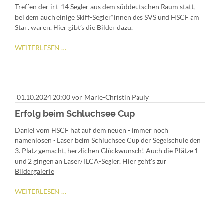
Treffen der int-14 Segler aus dem süddeutschen Raum statt,
bei dem auch einige Skiff-Segler*innen des SVS und HSCF am
Start waren. Hier gibt’s die Bilder dazu.
SKIFF
WEITERLESEN …
TRAINING
AM
SCHLUCHSEE
01.10.2024 20:00
von Marie-Christin Pauly
Erfolg beim Schluchsee Cup
Daniel vom HSCF hat auf dem neuen - immer noch
namenlosen - Laser beim Schluchsee Cup der Segelschule den
3. Platz gemacht, herzlichen Glückwunsch! Auch die Plätze 1
und 2 gingen an Laser/ ILCA-Segler. Hier geht's zur
Bildergalerie
ERFOLG
WEITERLESEN …
BEIM
SCHLUCHSEE