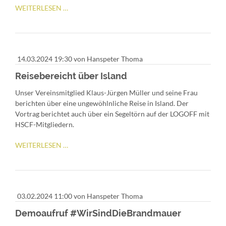
JETZT
WEITERLESEN …
ANMELDEN
ZUM
POLYVALKEN
SEGELN
14.03.2024 19:30
von Hanspeter Thoma
Reisebereicht über Island
Unser Vereinsmitglied Klaus-Jürgen Müller und seine Frau
berichten über eine ungewöhlnliche Reise in Island. Der
Vortrag berichtet auch über ein Segeltörn auf der LOGOFF mit
HSCF-Mitgliedern.
REISEBEREICHT
WEITERLESEN …
ÜBER
ISLAND
03.02.2024 11:00
von Hanspeter Thoma
Demoaufruf #WirSindDieBrandmauer