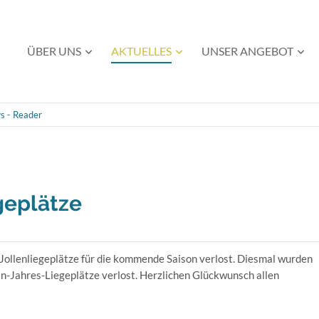
Navigation
ÜBER UNS
AKTUELLES
UNSER ANGEBOT
überspringen
s - Reader
geplätze
ollenliegeplätze für die kommende Saison verlost. Diesmal wurden
in-Jahres-Liegeplätze verlost. Herzlichen Glückwunsch allen