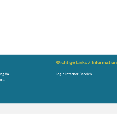
Wichtige Links / Informatio
ing 8a
Login interner Bereich
urg
Navigation
überspringen