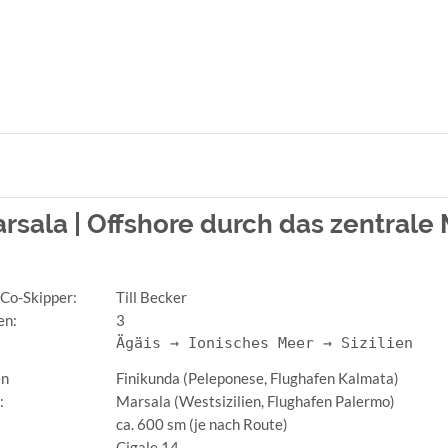
rsala | Offshore durch das zentrale
 Co-Skipper:
Till Becker
en:
3
:
Ägäis → Ionisches Meer → Sizilien
en
Finikunda (Peleponese, Flughafen Kalmata)
:
Marsala (Westsizilien, Flughafen Palermo)
ca. 600 sm (je nach Route)
Cigale 14