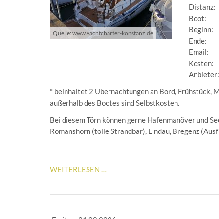
Distanz:
Boot:
Beginn:
Quelle: www.yachtcharter-konstanz.de
Ende:
Email:
Kosten:
Anbieter
* beinhaltet 2 Übernachtungen an Bord,
Frühstück, M
außerhalb des Bootes sind Selbstkosten.
Bei diesem Törn können gerne Hafenmanöver und Se
Romanshorn (tolle Strandbar), Lindau, Bregenz (Ausf
BODENSEEWOCHENENDE
WEITERLESEN …
V
FREIZEIT
/
SPASS (