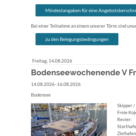
Mindestangaben für eine Angebotsberschr
Bei einer Teilnahme an einem unserer Törns sind un
zu den Belegungsbedingungen
Freitag,
14.08.2026
Bodenseewochenende V Freiz
14.08.2026–16.08.2026
Bodensee
Skipper /
Freie Koj
Revier:
Starthaf
Zielhafen