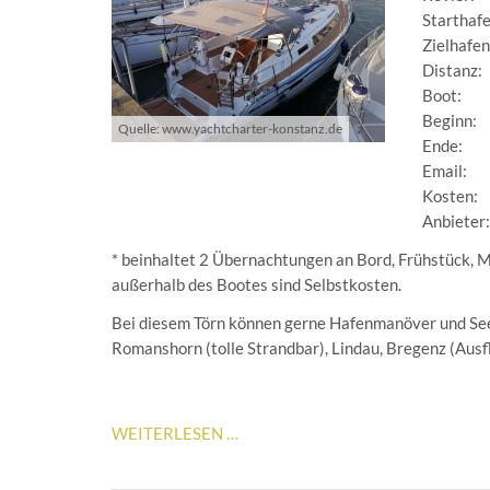
Starthaf
Zielhafen
Distanz:
Boot:
Beginn:
Quelle: www.yachtcharter-konstanz.de
Ende:
Email:
Kosten:
Anbieter
* beinhaltet 2 Übernachtungen an Bord,
Frühstück, M
außerhalb des Bootes sind Selbstkosten.
Bei diesem Törn können gerne Hafenmanöver und Se
Romanshorn (tolle Strandbar), Lindau, Bregenz (Ausf
BODENSEEWOCHENENDE
WEITERLESEN …
VI
FREIZEIT