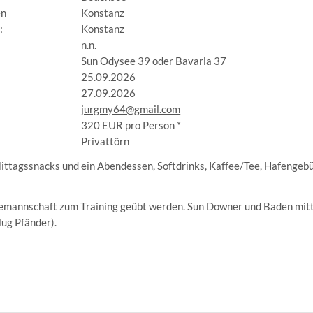
en
Konstanz
:
Konstanz
n.n.
Sun Odysee 39 oder Bavaria 37
25.09.2026
27.09.2026
jurgmy64@gmail.com
320 EUR pro Person *
:
Privattörn
ittagssnacks und ein Abendessen, Softdrinks, Kaffee/Tee, Hafengebüh
Sun Downer und Baden mitt
emannschaft zum Training geübt werden.
lug Pfänder).