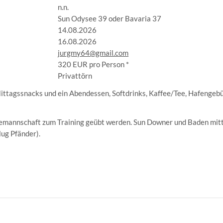
n.n.
Sun Odysee 39 oder Bavaria 37
14.08.2026
16.08.2026
jurgmy64@gmail.com
320 EUR pro Person *
:
Privattörn
ittagssnacks und ein Abendessen, Softdrinks, Kaffee/Tee, Hafengebüh
Sun Downer und Baden mitt
emannschaft zum Training geübt werden.
lug Pfänder).