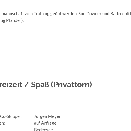
Sun Downer und Baden mitt
emannschaft zum Training geübt werden.
lug Pfänder).
zeit / Spaß (Privattörn)
 Co-Skipper:
Jürgen Meyer
en:
auf Anfrage
Bodensee