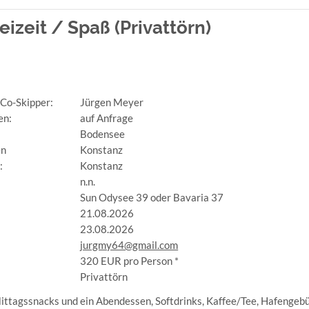
eit / Spaß (Privattörn)
 Co-Skipper:
Jürgen Meyer
en:
auf Anfrage
Bodensee
en
Konstanz
:
Konstanz
n.n.
Sun Odysee 39 oder Bavaria 37
21.08.2026
23.08.2026
jurgmy64@gmail.com
320 EUR pro Person *
:
Privattörn
ittagssnacks und ein Abendessen, Softdrinks, Kaffee/Tee, Hafengebüh