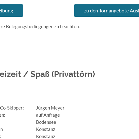
eibung
zu den Törnangebote Aus
sere Belegungsbedingungen zu beachten.
eit / Spaß (Privattörn)
 Co-Skipper:
Jürgen Meyer
en:
auf Anfrage
Bodensee
en
Konstanz
:
Konstanz