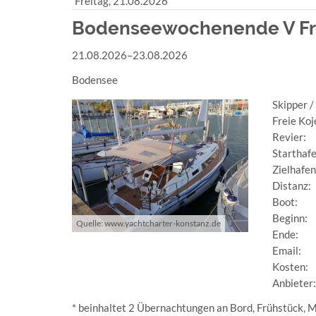
Freitag,
21.08.2026
PRIVATTÖRN)
Bodenseewochenende V Freiz
21.08.2026–23.08.2026
Bodensee
Skipper /
Freie Koj
Revier:
Starthaf
Zielhafen
Distanz:
Boot:
Beginn:
Quelle: www.yachtcharter-konstanz.de
Ende:
Email:
Kosten:
Anbieter
* beinhaltet 2 Übernachtungen an Bord,
Frühstück, M