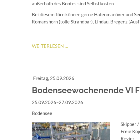
außerhalb des Bootes sind Selbstkosten.
Bei diesem Törn können gerne Hafenmanöver und Se
Romanshorn (tolle Strandbar), Lindau, Bregenz (Ausf
BODENSEEWOCHENENDE
WEITERLESEN …
V
FREIZEIT
/
SPASS (
Freitag,
25.09.2026
PRIVATTÖRN)
Bodenseewochenende VI Frei
25.09.2026–27.09.2026
Bodensee
Skipper /
Freie Koj
Revier: