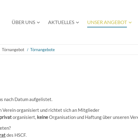
Navigation
ÜBER UNS
AKTUELLES
UNSER ANGEBOT
überspringen
Törnangebot
Törnangebote
s nach Datum aufgelistet.
Verein organisiert und richtet sich an Mitglieder
privat
organisiert,
keine
Organisation und Haftung über unseren Ver
ieten?
rat
des HSCF.