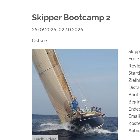
/
SPASS (
Skipper Bootcamp 2
PRIVATTÖRN)
25.09.2026–02.10.2026
Ostsee
Skipp
Freie
Revie
Start
Zielh
Dista
Boot:
Begin
Ende
Email
Koste
Anbie
Quelle: Privat