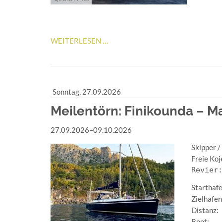
SKIPPER
WEITERLESEN …
BOOTCAMP
2
Sonntag,
27.09.2026
Meilentörn: Finikounda – Ma
27.09.2026–09.10.2026
Skipper /
Freie Koj
Revier
Starthaf
Zielhafen
Distanz:
Boot: