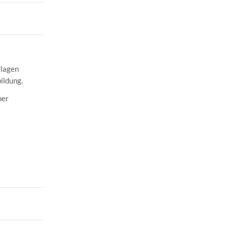
rlagen
ildung.
ner