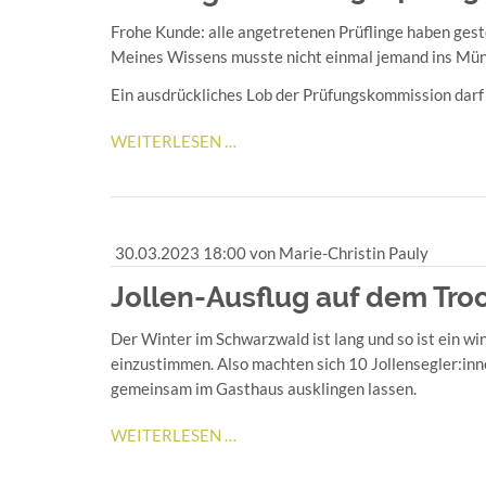
Frohe Kunde: alle angetretenen Prüflinge haben ges
Meines Wissens musste nicht einmal jemand ins Mün
Ein ausdrückliches Lob der Prüfungskommission darf 
PRÜFUNG
WEITERLESEN …
SKS
AM
23.04.2023
30.03.2023 18:00
von Marie-Christin Pauly
Jollen-Ausflug auf dem Tr
Der Winter im Schwarzwald ist lang und so ist ein win
einzustimmen. Also machten sich 10 Jollensegler:inn
gemeinsam im Gasthaus ausklingen lassen.
JOLLEN-
WEITERLESEN …
AUSFLUG
AUF