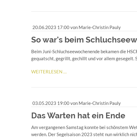
ZUM
SOMMERFEST
20.06.2023 17:00
von Marie-Christin Pauly
So war’s beim Schluchsee
Beim Juni-Schluchseewochenende bekamen die HSCF-le
gequatscht, gegrillt, gechillt und vor allem gesegelt.
SO
WEITERLESEN …
WAR’S
BEIM
SCHLUCHSEEWOCHENENDE
IM
03.05.2023 19:00
von Marie-Christin Pauly
JUNI
Das Warten hat ein Ende
Am vergangenen Samstag konnte bei schönstem Wette
werden. Der Segelsaison 2023 steht nun wirklich nic