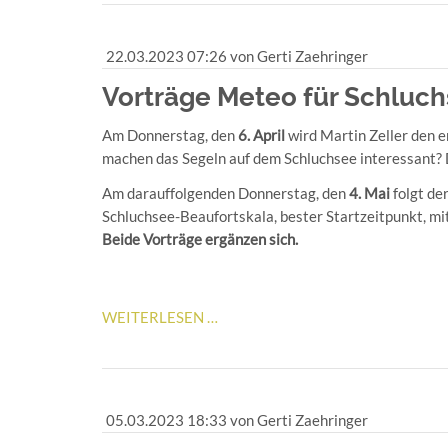
DEM
TROCKENEN
22.03.2023 07:26
von Gerti Zaehringer
Vorträge Meteo für Schluc
Am Donnerstag, den
6. April
wird Martin Zeller den 
machen das Segeln auf dem Schluchsee interessant? 
Am darauffolgenden Donnerstag, den
4. Mai
folgt de
Schluchsee-Beaufortskala, bester Startzeitpunkt, m
Beide Vorträge ergänzen sich.
VORTRÄGE
WEITERLESEN …
METEO
FÜR
SCHLUCHSEESEGLER
05.03.2023 18:33
von Gerti Zaehringer