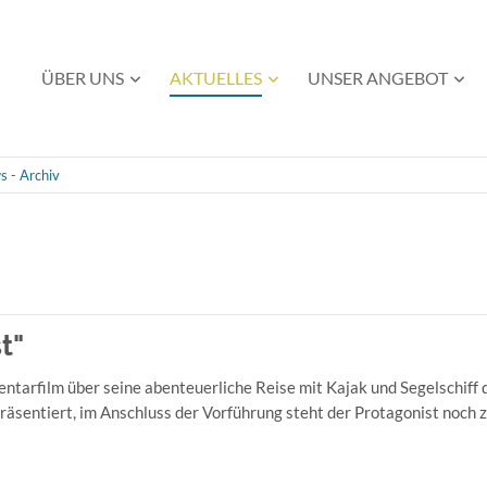
Navigation
ÜBER UNS
AKTUELLES
UNSER ANGEBOT
überspringen
 - Archiv
t"
ntarfilm über seine abenteuerliche Reise mit Kajak und Segelschiff 
räsentiert, im Anschluss der Vorführung steht der Protagonist noch 