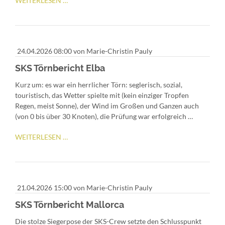
WEITERLESEN …
TÖRNBERICHT
KOATIEN
24.04.2026 08:00
von Marie-Christin Pauly
SKS Törnbericht Elba
Kurz um: es war ein herrlicher Törn: seglerisch, sozial,
touristisch, das Wetter spielte mit (kein einziger Tropfen
Regen, meist Sonne), der Wind im Großen und Ganzen auch
(von 0 bis über 30 Knoten), die Prüfung war erfolgreich …
SKS
WEITERLESEN …
TÖRNBERICHT
ELBA
21.04.2026 15:00
von Marie-Christin Pauly
SKS Törnbericht Mallorca
Die stolze Siegerpose der SKS-Crew setzte den Schlusspunkt