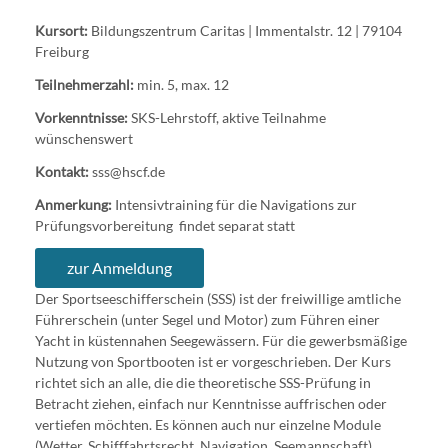
Kursort:
Bildungszentrum Caritas | Immentalstr. 12 | 79104
Freiburg
Teilnehmerzahl:
min. 5, max. 12
Vorkenntnisse:
SKS-Lehrstoff, aktive Teilnahme
wünschenswert
Kontakt:
sss@hscf.de
Anmerkung:
Intensivtraining für die Navigations zur
Prüfungsvorbereitung findet separat statt
zur Anmeldung
Der Sportseeschifferschein (SSS) ist der freiwillige amtliche
Führerschein (unter Segel und Motor) zum Führen einer
Yacht in küstennahen Seegewässern. Für die gewerbsmäßige
Nutzung von Sportbooten ist er vorgeschrieben. Der Kurs
richtet sich an alle, die die theoretische SSS-Prüfung in
Betracht ziehen, einfach nur Kenntnisse auffrischen oder
vertiefen möchten. Es können auch nur einzelne Module
(Wetter, Schifffahrtsrecht, Navigation, Seemannschaft)