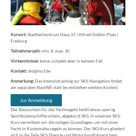
Kursort:
Stadtteilzentrum Haus 37 | Alfred-Döblin-Platz |
Freiburg
Teilnehmerzahl:
min. 8, max. 30
Vorkenntnisse:
keine, schadet aber in keinem Fall
Kontakt:
sks@hscf.de
Anmerkung:
Das Intensivtraining zur SKS-Navigation findet
am separaten NaviWE statt (es entstehen weitere Kosten)
zur Anmeldung
Der Basisschein für das Yachtsegeln heißt etwas sperrig
Sportküstenschifferschein, abgekürzt SKS. In unserem SKS-
Kurs vermitteln wir die nötigen Grundlagen, um mit einer
Yacht in Küstennähe segeln zu können. Der SKS Kurs gliedert
sich in die Teile SKS-Theorie und Motorbootführerschein