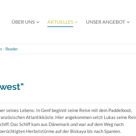
Navigation
ÜBER UNS
AKTUELLES
UNSER ANGEBOT
überspringen
s - Reader
dwest"
er seines Lebens: In Genf beginnt seine Reise mit dem Paddelboot,
 französischen Atlantikküste. Hier angekommen setzt Lukas seine Rei
lschiff. Das Schiff kam aus Dänemark und war auf dem Weg nach
 berüchtigten Herbststürme auf der Biskaya bis nach Spanien.