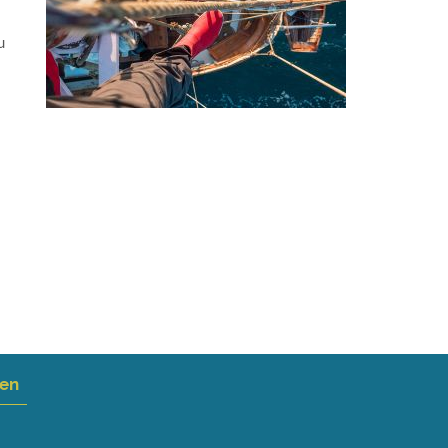
u
nen