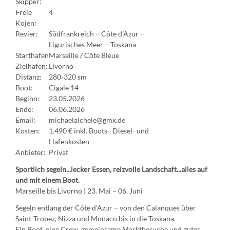
Skipper:
Freie
4
Kojen:
Revier:
Südfrankreich – Côte d’Azur –
Ligurisches Meer – Toskana
Starthafen
Marseille / Côte Bleue
Zielhafen:
Livorno
Distanz:
280-320 sm
Boot:
Cigale 14
Beginn:
23.05.2026
Ende:
06.06.2026
Email:
michaelaichele@gmx.de
Kosten:
1.490 € inkl. Boots-, Diesel- und
Hafenkosten
Anbieter:
Privat
Sportlich segeln...lecker Essen, reizvolle Landschaft...alles auf
und mit einem Boot.
Marseille bis Livorno | 23. Mai – 06. Juni
Segeln entlang der Côte d’Azur – von den Calanques über
Saint-Tropez, Nizza und Monaco bis in die Toskana.
Ein Boot, eine Crew, gemeinsame Marktbesuche und gutes