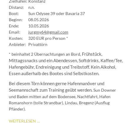
Zielhafen:
Konstanz
Distanz:
n.n.
Boot:
Sun Odysee 39 oder Bavaria 37
Beginn:
08.05.2026
Ende:
10.05.2026
Email:
jurgmy64@gmail.com
Kosten:
320 EUR pro Person *
Anbieter:
Privattörn
* beinhaltet 2 Übernachtungen an Bord,
Frühstück,
Mittagssnacks und ein Abendessen, Softdrinks, Kaffee/Tee,
Hafengebühr, Endreinigung und Treibstoff. Kein Alkohol,
Essen außerhalb des Bootes sind Selbstkosten.
Bei diesem Törn können gerne Hafenmanöver und
Seemannschaft zum Training geübt werden.
Sun Downer
und Baden mitten auf dem Bodensee, Nachtfahrt, Hafen
Romanshorn (tolle Strandbar), Lindau, Bregenz (Ausflug
Pfänder).
BODENSEEWOCHENENDE
WEITERLESEN …
II