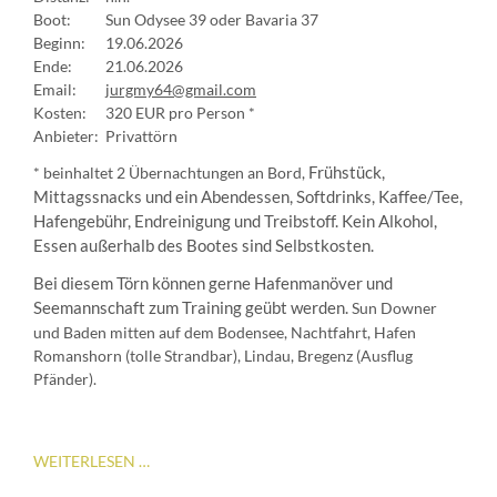
Boot:
Sun Odysee 39 oder Bavaria 37
Beginn:
19.06.2026
Ende:
21.06.2026
Email:
jurgmy64@gmail.com
Kosten:
320 EUR pro Person *
Anbieter:
Privattörn
* beinhaltet 2 Übernachtungen an Bord,
Frühstück,
Mittagssnacks und ein Abendessen, Softdrinks, Kaffee/Tee,
Hafengebühr, Endreinigung und Treibstoff. Kein Alkohol,
Essen außerhalb des Bootes sind Selbstkosten.
Bei diesem Törn können gerne Hafenmanöver und
Seemannschaft zum Training geübt werden.
Sun Downer
und Baden mitten auf dem Bodensee, Nachtfahrt, Hafen
Romanshorn (tolle Strandbar), Lindau, Bregenz (Ausflug
Pfänder).
BODENSEEWOCHENENDE
WEITERLESEN …
III