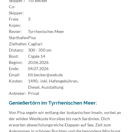
Skipper /
Till Becker
Co-
Skipper:
Freie
3
Kojen:
Revier:
Tyrrhenisches Meer
Starthafen
Pisa
Zielhafen:
Cagliari
Distanz:
300 - 350 sm
Boot:
Cigale 14
Beginn:
20.06.2026
Ende:
04.07.2026
Email:
till.becker@web.de
Kosten:
1490,- inkl. Hafengebühren,
Diesel, Ausstattung
Anbieter:
Privat
Genießertörn im Tyrrhenischen Meer:
Von Pisa segeln wir entlang der toskanischen Inseln, vorbei an
der wilden Westküste Korsikas bis nach Sardinien. Dich
erwarten abwechslungsreiche Etappen auf See, Zeit zum
Ankommen in schönen Buchten und die besondere Mischung