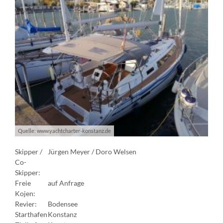
Quelle: www.yachtcharter-konstanz.de
Skipper /
Jürgen Meyer / Doro Welsen
Co-
Skipper:
Freie
auf Anfrage
Kojen:
Revier:
Bodensee
Starthafen
Konstanz