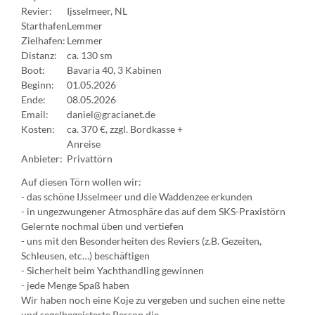
Revier:
Ijsselmeer, NL
Starthafen
Lemmer
Zielhafen:
Lemmer
Distanz:
ca. 130 sm
Boot:
Bavaria 40, 3 Kabinen
Beginn:
01.05.2026
Ende:
08.05.2026
Email:
daniel@gracianet.de
Kosten:
ca. 370 €, zzgl. Bordkasse +
Anreise
Anbieter:
Privattörn
Auf diesen Törn wollen wir:
- das schöne IJsselmeer und die Waddenzee erkunden
- in ungezwungener Atmosphäre das auf dem SKS-Praxistörn
Gelernte nochmal üben und vertiefen
- uns mit den Besonderheiten des Reviers (z.B. Gezeiten,
Schleusen, etc…) beschäftigen
- Sicherheit beim Yachthandling gewinnen
- jede Menge Spaß haben
Wir haben noch eine Koje zu vergeben und suchen eine nette
und segelbegeisterte Person die