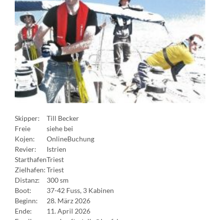
Skipper:
Till Becker
Freie
siehe bei
Kojen:
OnlineBuchung
Revier:
Istrien
Starthafen
Triest
Zielhafen:
Triest
Distanz:
300 sm
Boot:
37-42 Fuss, 3 Kabinen
Beginn:
28. März 2026
Ende:
11. April 2026