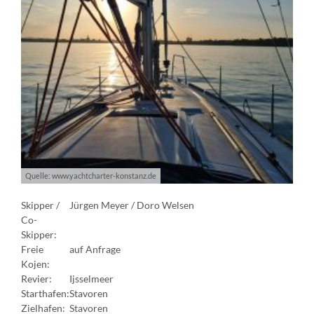
Quelle: www.yachtcharter-konstanz.de
Skipper /
Jürgen Meyer / Doro Welsen
Co-
Skipper:
Freie
auf Anfrage
Kojen:
Revier:
Ijsselmeer
Starthafen:
Stavoren
Zielhafen:
Stavoren