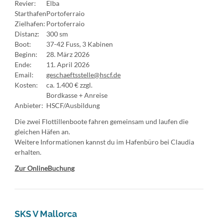
Revier:
Elba
Starthafen
Portoferraio
Zielhafen:
Portoferraio
Distanz:
300 sm
Boot:
37-42 Fuss, 3 Kabinen
Beginn:
28. März 2026
Ende:
11. April 2026
Email:
geschaeftsstelle@hscf.de
Kosten:
ca. 1.400 € zzgl.
Bordkasse + Anreise
Anbieter:
HSCF/Ausbildung
Die zwei Flottillenboote fahren gemeinsam und laufen die
gleichen Häfen an.
Weitere Informationen kannst du im Hafenbüro bei Claudia
erhalten.
Zur OnlineBuchung
SKS V Mallorca