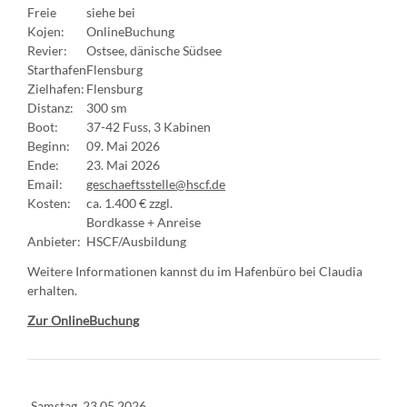
Freie
siehe bei
Kojen:
OnlineBuchung
Revier:
Ostsee, dänische Südsee
Starthafen
Flensburg
Zielhafen:
Flensburg
Distanz:
300 sm
Boot:
37-42 Fuss, 3 Kabinen
Beginn:
09. Mai 2026
Ende:
23. Mai 2026
Email:
geschaeftsstelle@hscf.de
Kosten:
ca. 1.400 € zzgl.
Bordkasse + Anreise
Anbieter:
HSCF/Ausbildung
Weitere Informationen kannst du im Hafenbüro bei Claudia
erhalten.
Zur OnlineBuchung
Samstag,
23.05.2026