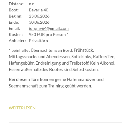
Distanz:
n.n.
Boot:
Bavaria 40
Beginn:
23.06.2026
Ende:
30.06.2026
Email:
jurgmy64@gmail.com
Kosten:
950 EUR pro Person *
Anbieter:
Privattörn
* beinhaltet Übernachtung an Bord,
Frühstück,
Mittagssnacks und Abendessen, Softdrinks, Kaffee/Tee,
Hafengebühr, Endreinigung und Treibstoff. Kein Alkohol,
Essen außerhalb des Bootes sind Selbstkosten.
Bei diesem Törn können gerne Hafenmanöver und
Seemannschaft zum Training geübt werden.
IJSSELMEER
WEITERLESEN …
(PRIVATTÖRN)