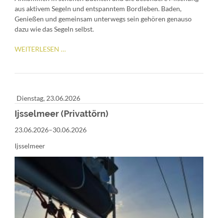
aus aktivem Segeln und entspanntem Bordleben. Baden,
Genießen und gemeinsam unterwegs sein gehören genauso
dazu wie das Segeln selbst.
GENIESSERTÖRN I
WEITERLESEN …
M T
YRRHENISCHEN M
EER –
V
Dienstag,
23.06.2026
ON L
IVORNO N
Ijsselmeer (Privattörn)
ACH S
23.06.2026–30.06.2026
ARDINIEN (
PRIVATTÖRN)
Ijsselmeer