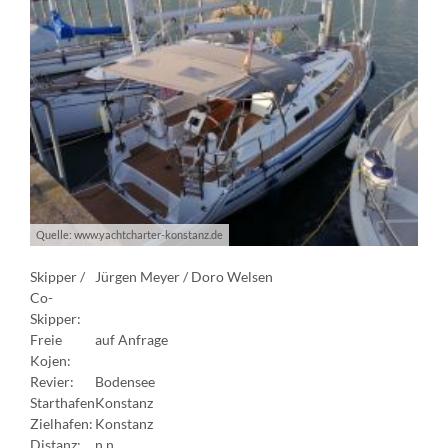
Quelle: www.yachtcharter-konstanz.de
Skipper /
Jürgen Meyer / Doro Welsen
Co-
Skipper:
Freie
auf Anfrage
Kojen:
Revier:
Bodensee
Starthafen
Konstanz
Zielhafen:
Konstanz
Distanz:
n.n.