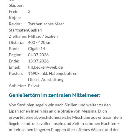
Skipper:
Freie
3
Kojen:
Revier:
Tyrrhenisches Meer
Starthafen
Cagliari
Zielhafen:
Millazo / Sizilien
Distanz:
400 - 420 sm
Boot:
Cigale 14
Beginn:
04.07.2026
Ende:
18.07.2026
Email:
till.becker@web.de
Kosten:
1690,- inkl. Hafengebühren,
Diesel, Ausstattung
Anbieter:
Privat
Genießertörn im zentralen Mittelmeer:
Von Sardinien segeln wir nach Sizilien und weiter zu den
Liparischen Inseln bis an die Straße von Messina. Dich
erwartet eine abwechslungsreiche Mischung aus entspanntem
Segeln, eindrucksvollen Inseln und Zeit in schönen Buchten –
mit einzelnen längeren Etappen über offenes Wasser und der