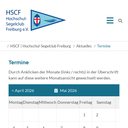
HSCF | Hochschul-Segelclub Freiburg
Aktuelles
Termine
Termine
Durch Anklicken der Monate (links / rechts) in der Überschrift
kann auf diese weitere Monatsansicht gewechselt werden.
< April 2026
Mai 2026
Ju
Montag
Dienstag
Mittwoch
Donnerstag
Freitag
Samstag
S
1
2
3
4
5
6
7
8
9
10