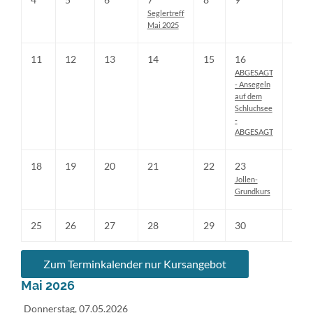
Seglertreff
Mai 2025
11
12
13
14
15
16
17
ABGESAGT
- Ansegeln
auf dem
Schluchsee
-
ABGESAGT
18
19
20
21
22
23
24
Jollen-
Grundkurs
25
26
27
28
29
30
31
Zum Terminkalender nur Kursangebot
Mai 2026
Donnerstag,
07.05.2026