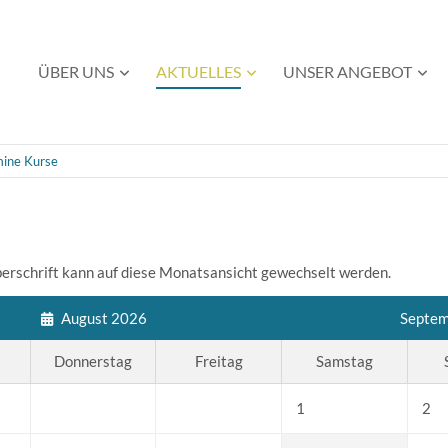
Navigation
ÜBER UNS
AKTUELLES
UNSER ANGEBOT
überspringen
ine Kurse
Überschrift kann auf diese Monatsansicht gewechselt werden.
August 2026
Septem
Donnerstag
Freitag
Samstag
1
2